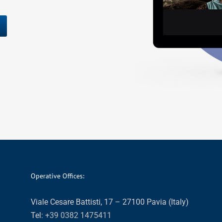
Operative Offices:
Viale Cesare Battisti, 17 – 27100 Pavia (Italy)
Tel:
+39 0382 1475411