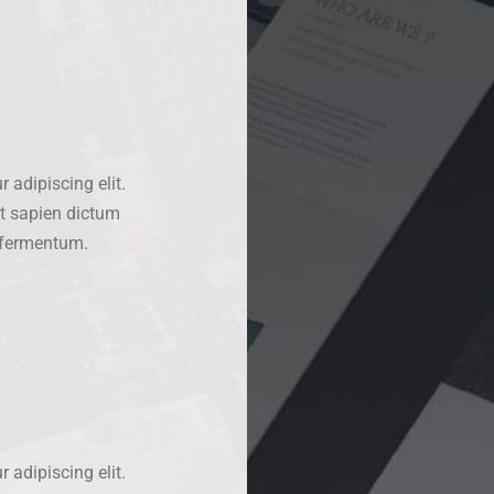
 adipiscing elit.
at sapien dictum
d fermentum.
 adipiscing elit.