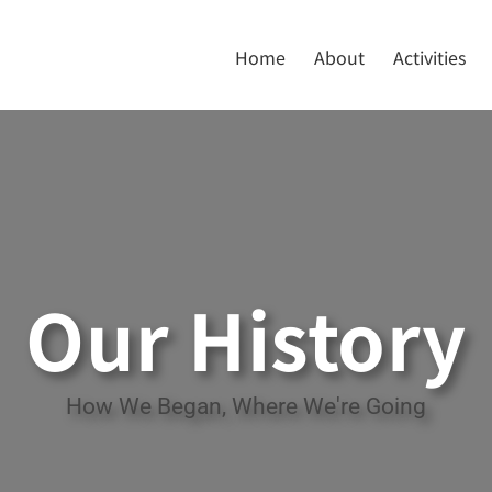
Home
About
Activities
Our History
How We Began, Where We're Going