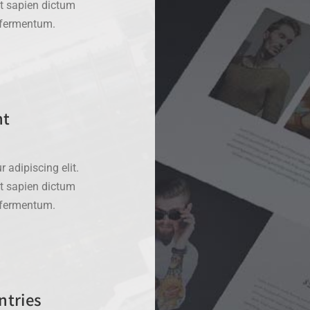
at sapien dictum
d fermentum.
nt
 adipiscing elit.
at sapien dictum
d fermentum.
ntries