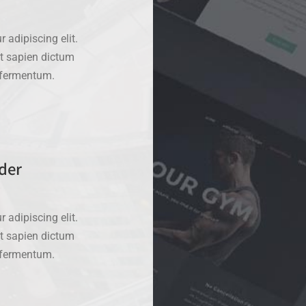
 adipiscing elit.
at sapien dictum
d fermentum.
der
 adipiscing elit.
at sapien dictum
d fermentum.