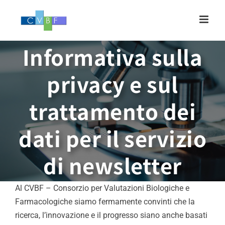
Skip
to
content
Informativa sulla
privacy e sul
trattamento dei
dati per il servizio
di newsletter
Al CVBF – Consorzio per Valutazioni Biologiche e
Farmacologiche siamo fermamente convinti che la
ricerca, l’innovazione e il progresso siano anche basati